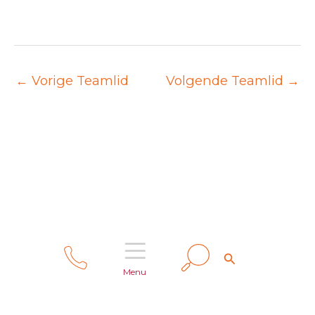
←
Vorige Teamlid
Volgende Teamlid
→
Zoeken
Privacy Beleid
Disclaimer
Zoeken
Menu
Responsible disclosure
Copyright © 2026 Het Palet